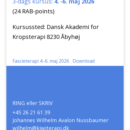
3-dags kursus:
4. -6. maj 2026
(24 RAB-points)
Kursussted: Dansk Akademi for
Kropsterapi 8230 Åbyhøj
Fascieterapi 4.-6. maj 2026
Download
RING eller SKRIV
+45 26 21 61 39
Johannes Wilhelm Avalon Nussbaumer
wilhelm@kiwiterapi.dk